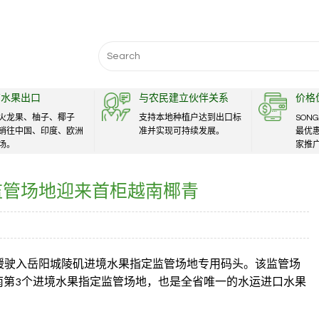
Search
for:
南水果出口
与农民建立伙伴关系
价格
火龙果、柚子、椰子
支持本地种植户达到出口标
SONG
销往中国、印度、欧洲
准并实现可持续发展。
最优
场。
家推
监管场地迎来首柜越南椰青
缓驶入岳阳城陵矶进境水果指定监管场地专用码头。该监管场
湖南第3个进境水果指定监管场地，也是全省唯一的水运进口水果