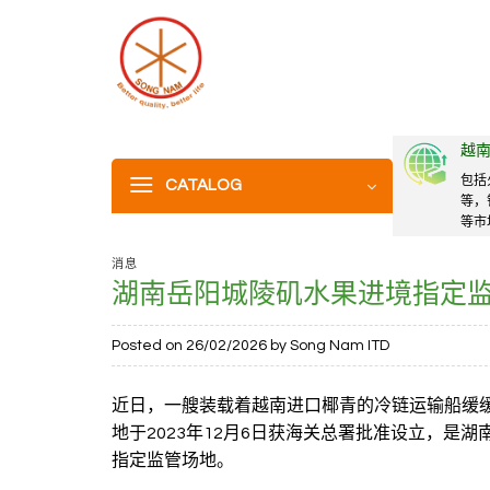
Skip
to
content
越
包括
CATALOG
等，
等市
消息
湖南岳阳城陵矶水果进境指定
Posted on
26/02/2026
by
Song Nam ITD
近日，一艘装载着越南进口椰青的冷链运输船缓
地于2023年12月6日获海关总署批准设立，是
指定监管场地。