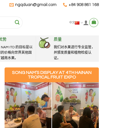
ngqduan@gmail.com
+84 908 861 168
中文
优势
质量
 NAM ITD 的目标是以
我们对水果进行专业监管，
惠的价格向世界其他国
并颁发质量和植物检疫认
广越南水果。
证。
SONG NAM’S DISPLAY AT 4TH HAINAN
TROPICAL FRUIT EXPO