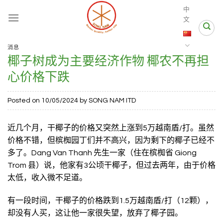
Skip
中
to
文
content
消息
椰子树成为主要经济作物 椰农不再担
心价格下跌
Posted on
10/05/2024
by
SONG NAM ITD
近几个月，干椰子的价格又突然上涨到5万越南盾/打。虽然
价格不错，但槟椥园丁们并不高兴，因为剩下的椰子已经不
多了。Dang Van Thanh 先生一家（住在槟椥省 Giong
Trom 县）说，他家有3公顷干椰子，但过去两年，由于价格
太低，收入微不足道。
有一段时间，干椰子的价格跌到1.5万越南盾/打（12颗），
却没有人买，这让他一家很失望，放弃了椰子园。