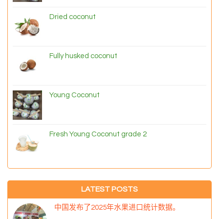
Dried coconut
Fully husked coconut
Young Coconut
Fresh Young Coconut grade 2
LATEST POSTS
中国发布了2025年水果进口统计数据。