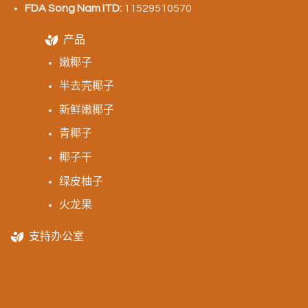
FDA Song Nam ITD:
11529510570
产品
嫩椰子
半去壳椰子
新鲜嫩椰子
青椰子
椰子干
绿皮柚子
火龙果
支持办公室