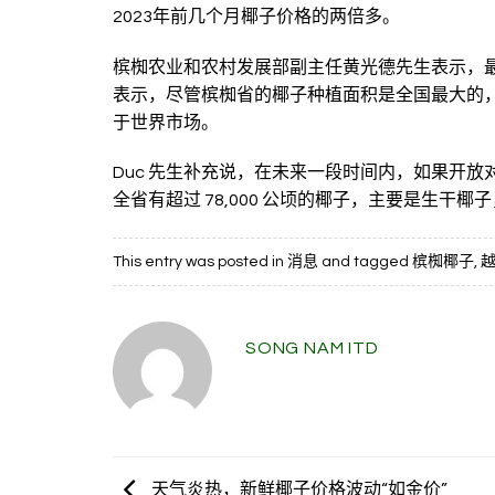
2023年前几个月椰子价格的两倍多。
槟椥农业和农村发展部副主任黄光德先生表示，最
表示，尽管槟椥省的椰子种植面积是全国最大的
于世界市场。
Duc 先生补充说，在未来一段时间内，如果开
全省有超过 78,000 公顷的椰子，主要是生干椰子
This entry was posted in
消息
and tagged
槟椥椰子
,
SONG NAM ITD
天气炎热，新鲜椰子价格波动“如金价”