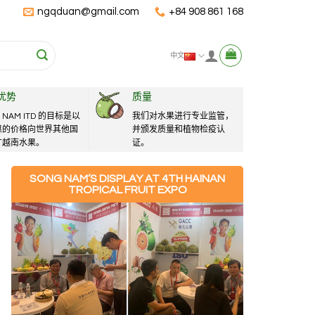
ngqduan@gmail.com
+84 908 861 168
中文
优势
质量
 NAM ITD 的目标是以
我们对水果进行专业监管，
惠的价格向世界其他国
并颁发质量和植物检疫认
广越南水果。
证。
SONG NAM’S DISPLAY AT 4TH HAINAN
TROPICAL FRUIT EXPO