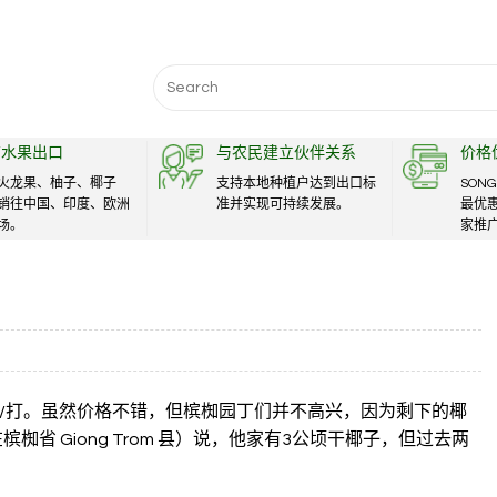
Search
for:
南水果出口
与农民建立伙伴关系
价格
火龙果、柚子、椰子
支持本地种植户达到出口标
SONG
销往中国、印度、欧洲
准并实现可持续发展。
最优
场。
家推
/打。虽然价格不错，但槟椥园丁们并不高兴，因为剩下的椰
住在槟椥省 Giong Trom 县）说，他家有3公顷干椰子，但过去两