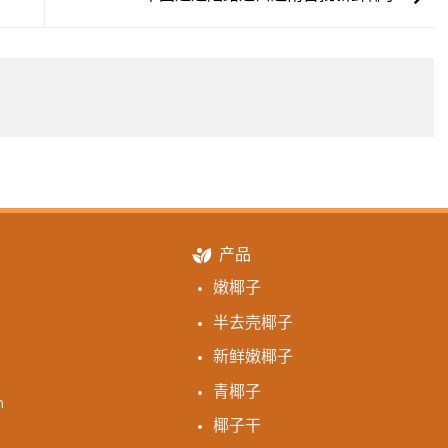
产品
嫩椰子
半去壳椰子
新鲜嫩椰子
青椰子
m
椰子干