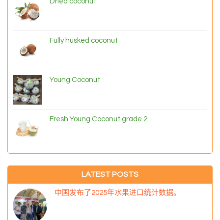
Dried coconut
Fully husked coconut
Young Coconut
Fresh Young Coconut grade 2
LATEST POSTS
中国发布了2025年水果进口统计数据。