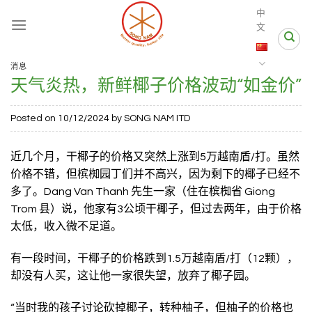
Skip
中
to
文
content
消息
天气炎热，新鲜椰子价格波动“如金价”
Posted on
10/12/2024
by
SONG NAM ITD
近几个月，干椰子的价格又突然上涨到5万越南盾/打。虽然
价格不错，但槟椥园丁们并不高兴，因为剩下的椰子已经不
多了。Dang Van Thanh 先生一家（住在槟椥省 Giong
Trom 县）说，他家有3公顷干椰子，但过去两年，由于价格
太低，收入微不足道。
有一段时间，干椰子的价格跌到1.5万越南盾/打（12颗），
却没有人买，这让他一家很失望，放弃了椰子园。
“当时我的孩子讨论砍掉椰子，转种柚子，但柚子的价格也