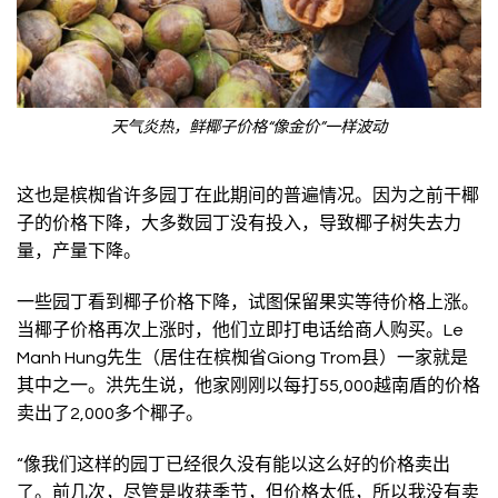
天气炎热，鲜椰子价格“像金价”一样波动
这也是槟椥省许多园丁在此期间的普遍情况。因为之前干椰
子的价格下降，大多数园丁没有投入，导致椰子树失去力
量，产量下降。
一些园丁看到椰子价格下降，试图保留果实等待价格上涨。
当椰子价格再次上涨时，他们立即打电话给商人购买。Le
Manh Hung先生（居住在槟椥省Giong Trom县）一家就是
其中之一。洪先生说，他家刚刚以每打55,000越南盾的价格
卖出了2,000多个椰子。
“像我们这样的园丁已经很久没有能以这么好的价格卖出
了。前几次，尽管是收获季节，但价格太低，所以我没有卖