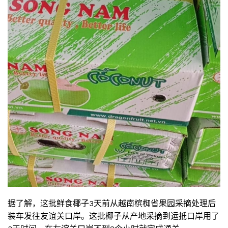
据了解，这批鲜食椰子3天前从越南槟椥省果园采摘处理后
装车发往友谊关口岸。这批椰子从产地采摘到运抵口岸用了