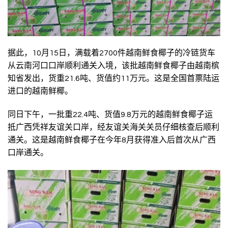
据此，10月15日，满载着2700件越南鲜食椰子的冷链货车
从云南河口口岸顺利通关入境，该批越南
鲜食椰子
由越南槟
知省发出，货重21.6吨、货值约11万元。这是全国首票陆运
进口的越南鲜椰。
同日下午，一批重22.4吨、货值9.8万元的越南鲜食椰子运
抵广西凭祥友谊关口岸，经友谊关海关关员仔细核查后顺利
通关。这是越南鲜食椰子在今年8月获得准入后首次从广西
口岸通关。