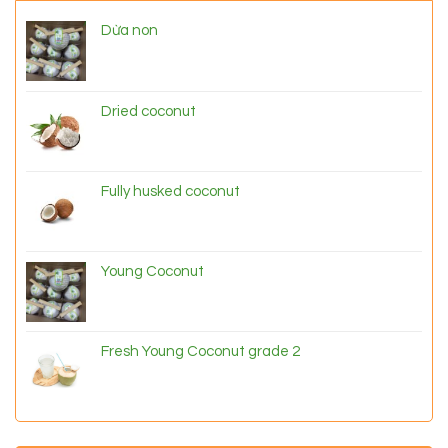
Dừa non
Dried coconut
Fully husked coconut
Young Coconut
Fresh Young Coconut grade 2