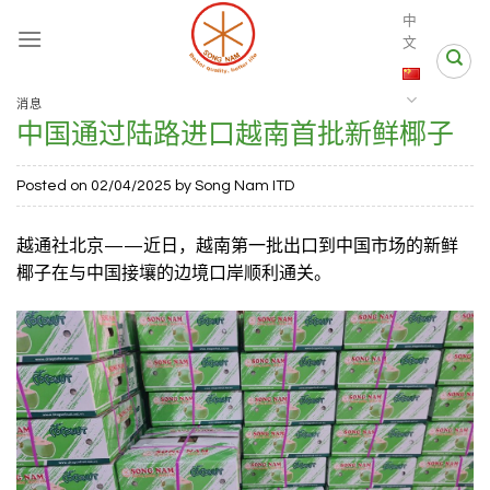
Skip
中
to
文
content
消息
中国通过陆路进口越南首批新鲜椰子
Posted on
02/04/2025
by
Song Nam ITD
越通社北京——近日，越南第一批出口到中国市场的新
鲜
椰子
在与中国接壤的边境口岸顺利通关。