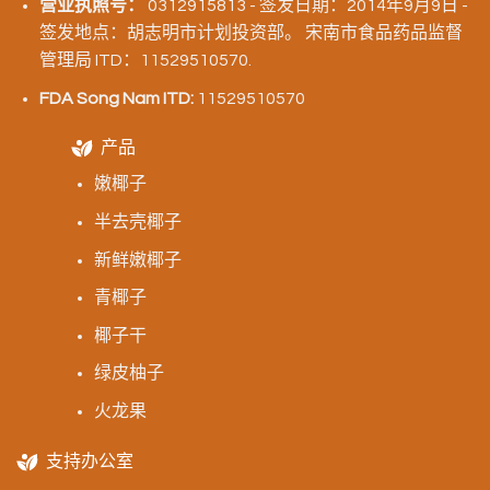
营业执照号：
0312915813 - 签发日期：2014年9月9日 -
签发地点：胡志明市计划投资部。 宋南市食品药品监督
管理局 ITD：11529510570.
FDA Song Nam ITD:
11529510570
产品
嫩椰子
半去壳椰子
新鲜嫩椰子
青椰子
椰子干
绿皮柚子
火龙果
支持办公室