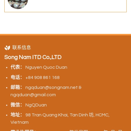
联系信息
Song Nam ITD Co.,LTD
代表：
Nguyen Quoc Duan
电话：
+84 908 861 168
邮箱：
ngqduan@songnam.net &
ngqduan@gmail.com
微信：
NgQDuan
地址：
98 Tran Quang Khai, Tan Dinh 坊, HCMC,
Vietnam