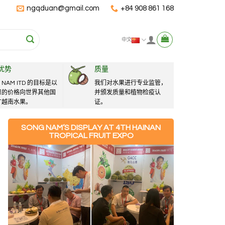
ngqduan@gmail.com
+84 908 861 168
中文
优势
质量
 NAM ITD 的目标是以
我们对水果进行专业监管，
惠的价格向世界其他国
并颁发质量和植物检疫认
广越南水果。
证。
SONG NAM’S DISPLAY AT 4TH HAINAN
TROPICAL FRUIT EXPO