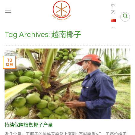
Skip
中
to
文
content
Tag Archives:
越南椰子
10
12 月
持续保障槟椥椰子产量
近几个月，干椰子的价格又突然上涨到5万越南盾/打。虽然价格不