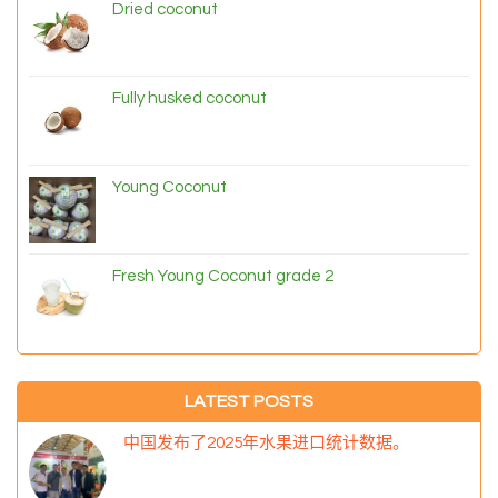
Dried coconut
Fully husked coconut
Young Coconut
Fresh Young Coconut grade 2
LATEST POSTS
中国发布了2025年水果进口统计数据。