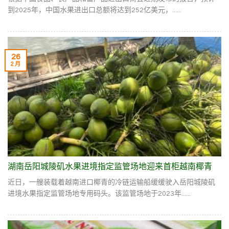
到2025年，中国水果进出口总额将达到252亿美元，......
26
2 月
湖南岳阳城陵矶水果进境指定监管场地迎来首柜越南椰青
近日，一艘装载着越南进口椰青的冷链运输船缓缓驶入岳阳城陵矶
进境水果指定监管场地专用码头。该监管场地于2023年......