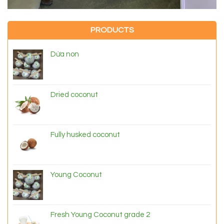
PRODUCTS
Dừa non
Dried coconut
Fully husked coconut
Young Coconut
Fresh Young Coconut grade 2